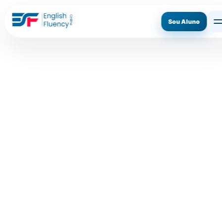
Sou Aluno
ASSINE AGORA
CONHECER O MÉTODO