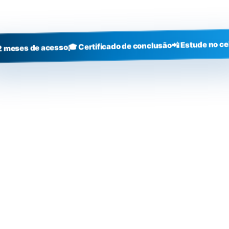
+3000
alunos
📲 Estude no ce
🎓 Certificado de conclusão
2 meses de acesso