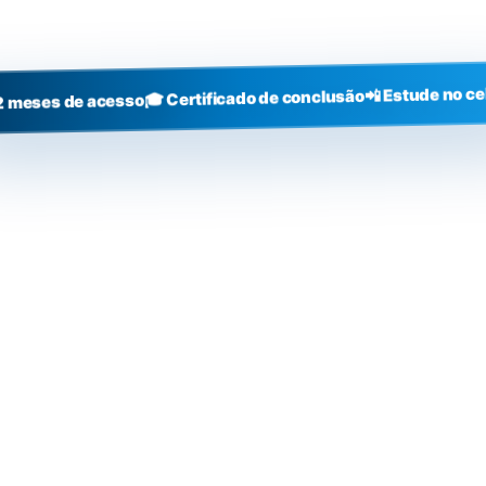
+3000
alunos
📲 Estude no ce
🎓 Certificado de conclusão
2 meses de acesso