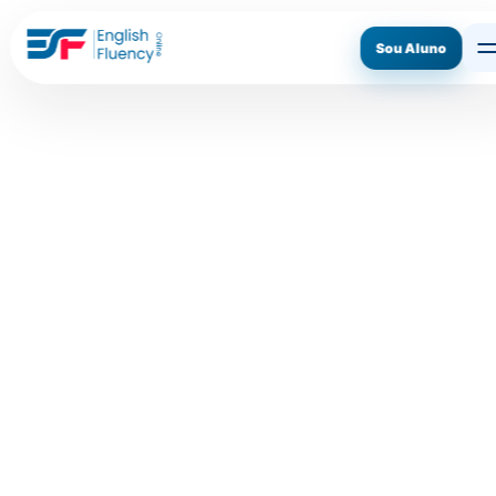
Sou Aluno
ASSINE AGORA
CONHECER O MÉTODO