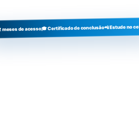
+3000
alunos
📲 Estude no ce
🎓 Certificado de conclusão
2 meses de acesso