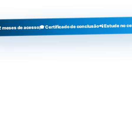
+3000
alunos
📲 Estude no ce
🎓 Certificado de conclusão
2 meses de acesso