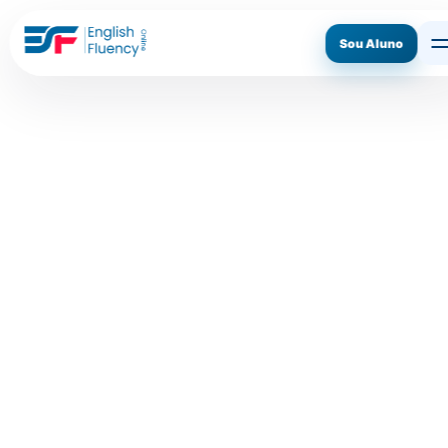
Sou Aluno
ASSINE AGORA
CONHECER O MÉTODO