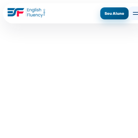
Sou Aluno
ASSINE AGORA
CONHECER O MÉTODO