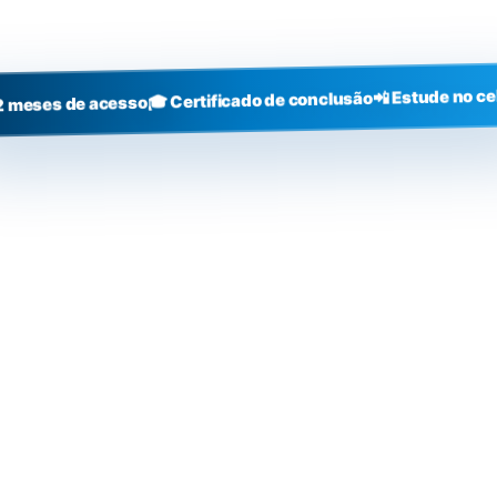
+3000
alunos
📲 Estude no ce
🎓 Certificado de conclusão
2 meses de acesso