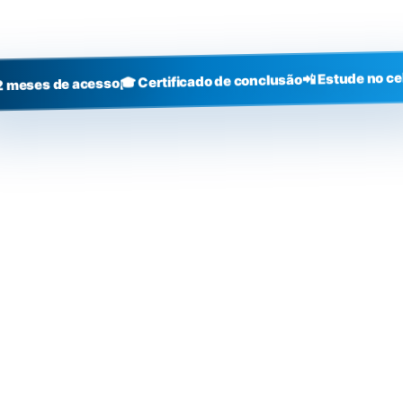
+3000
alunos
📲 Estude no ce
🎓 Certificado de conclusão
2 meses de acesso