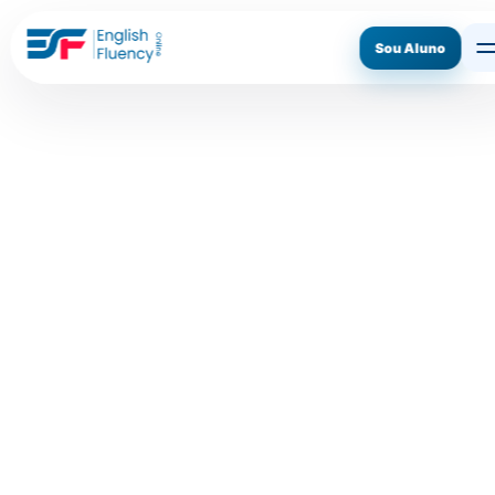
Sou Aluno
ASSINE AGORA
CONHECER O MÉTODO