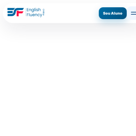
Sou Aluno
ASSINE AGORA
CONHECER O MÉTODO