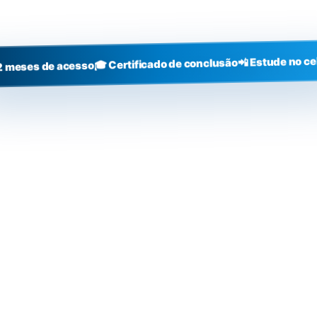
+3000
alunos
📲 Estude no ce
🎓 Certificado de conclusão
2 meses de acesso