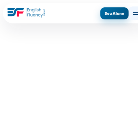
Sou Aluno
ASSINE AGORA
CONHECER O MÉTODO